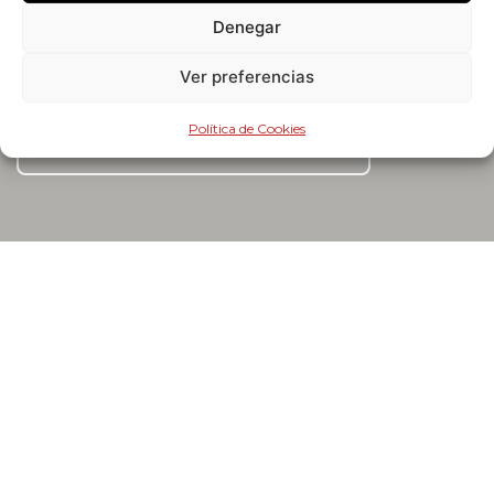
Te invitamos a suscribirte a nuestra newsletter para
Denegar
mantenerte al corriente: noticias, nuevos productos,
Ver preferencias
consejos e inspiración… ¡Entérate antes que nadie!
Política de Cookies
SUSCRÍBETE A LA NEWSLETTER
C/ Pintor Joaquín Sorolla Nº8
Polígono industrial Ciudad Mudeco
46930 Quart de Poblet. Valencia, España
cantisa@cantisa.es